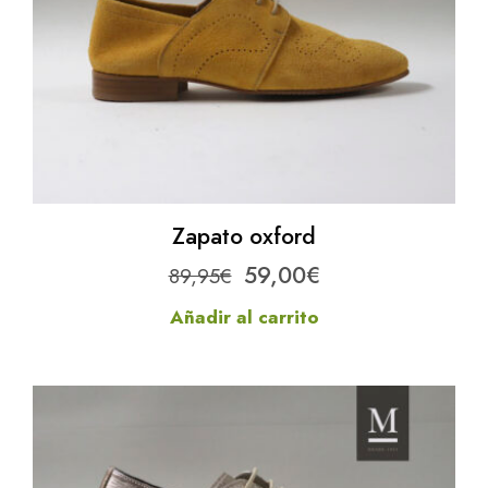
Zapato oxford
El
El
59,00
€
89,95
€
precio
precio
Añadir al carrito
original
actual
era:
es:
89,95€.
59,00€.