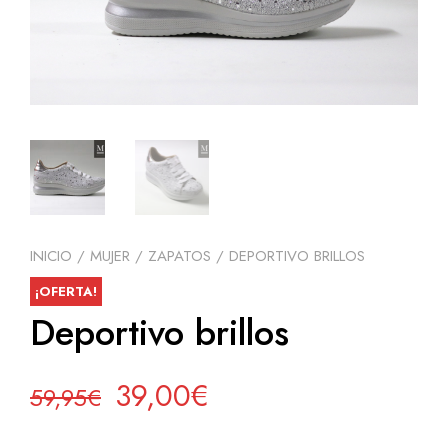
INICIO
/
MUJER
/
ZAPATOS
/ DEPORTIVO BRILLOS
¡OFERTA!
Deportivo brillos
El
El
39,00
€
59,95
€
precio
precio