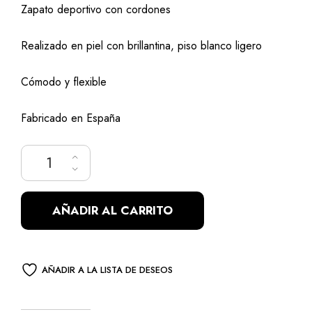
Zapato deportivo con cordones
original
actual
Realizado en piel con brillantina, piso blanco ligero
era:
es:
59,95€.
39,00€.
Cómodo y flexible
Fabricado en España
Deportivo brillos cantidad
AÑADIR AL CARRITO
AÑADIR A LA LISTA DE DESEOS