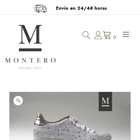
Ir
Envío en 24/48 horas
al
contenido
Alt
0
nav