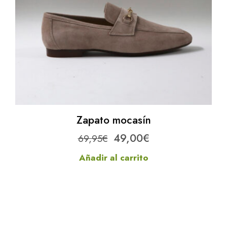
Zapato mocasín
El
El
49,00
€
69,95
€
precio
precio
Añadir al carrito
original
actual
era:
es:
69,95€.
49,00€.